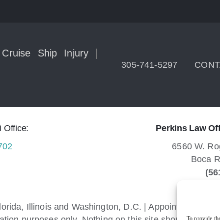
|
|
Cruise Ship Injury
305-741-5297
CONT
 Office:
Perkins Law Of
702
6560 W. Rog
Boca R
(56
lorida, Illinois and Washington, D.C. | Appointments:
pe
ation purposes only. Nothing on this site should be taken
To provide the