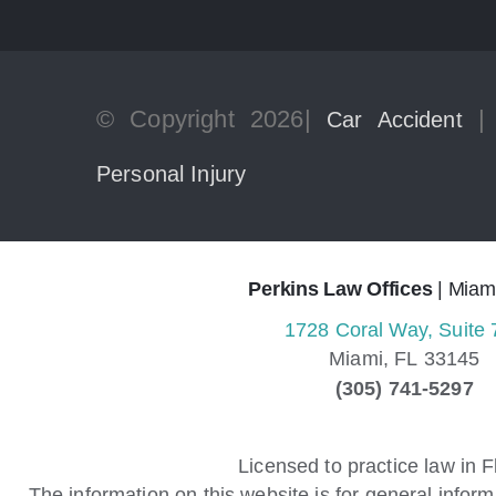
© Copyright 2026|
Car Accident
Personal Injury
Perkins Law Offices
| Miami
1728 Coral Way, Suite 
Miami,
FL
33145
(305) 741-5297
Licensed to practice law in F
The information on this website is for general inform