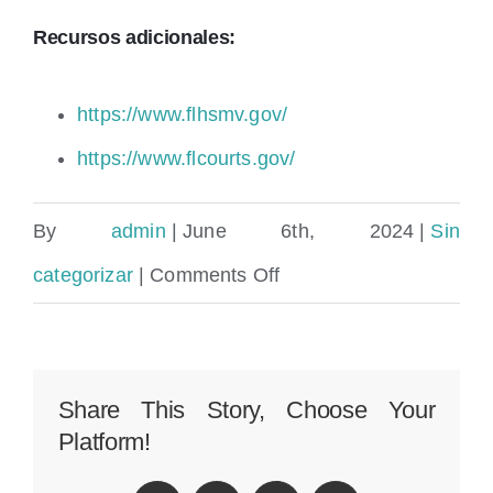
Recursos adicionales:
https://www.flhsmv.gov/
https://www.flcourts.gov/
By
admin
|
June 6th, 2024
|
Sin
on
categorizar
|
Comments Off
Abogado
de
Accidente
Share This Story, Choose Your
Platform!
en