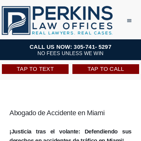
Skip
to
Toggl
Navig
content
Practice Areas
CALL US NOW: 305-741- 5297
NO FEES UNLESS WE WIN
Team
TAP TO TEXT
TAP TO CALL
Testimonials
Resources
Abogado de Accidente en Miami
Perkins Perks
¡Justicia tras el volante: Defendiendo sus
derechos en accidentes de tráfico en Miami!